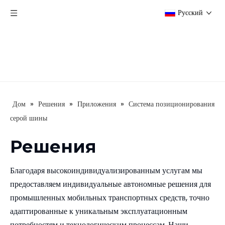
Pусский
Дом
»
Решения
»
Приложения
»
Система позиционирования
серой шины
Решения
Благодаря высокоиндивидуализированным услугам мы
предоставляем индивидуальные автономные решения для
промышленных мобильных транспортных средств, точно
адаптированные к уникальным эксплуатационным
потребностям и технологическим процессам. Наши