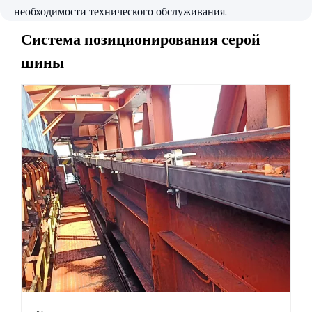
необходимости технического обслуживания.
Система позиционирования серой
шины