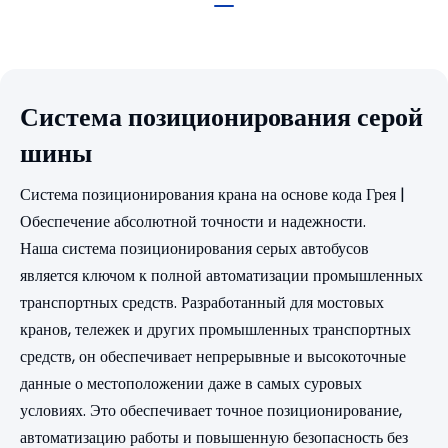
Система позиционирования серой
шины
Система позиционирования крана на основе кода Грея |
Обеспечение абсолютной точности и надежности.
Наша система позиционирования серых автобусов
является ключом к полной автоматизации промышленных
транспортных средств. Разработанный для мостовых
кранов, тележек и других промышленных транспортных
средств, он обеспечивает непрерывные и высокоточные
данные о местоположении даже в самых суровых
условиях. Это обеспечивает точное позиционирование,
автоматизацию работы и повышенную безопасность без