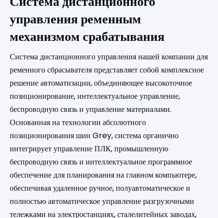
Система дистанционного
управления ременным
механизмом срабатывания
Система дистанционного управления нашей компании для
ременного сбрасывателя представляет собой комплексное
решение автоматизации, объединяющее высокоточное
позиционирование, интеллектуальное управление,
беспроводную связь и управление материалами.
Основанная на технологии абсолютного
позиционирования шин Grey, система органично
интегрирует управление ПЛК, промышленную
беспроводную связь и интеллектуальное программное
обеспечение для планирования на главном компьютере,
обеспечивая удаленное ручное, полуавтоматическое и
полностью автоматическое управление разгрузочными
тележками на электростанциях, сталелитейных заводах,