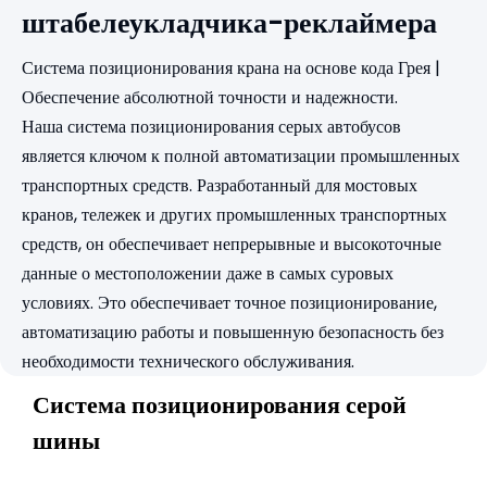
штабелеукладчика-реклаймера
Система позиционирования крана на основе кода Грея |
Обеспечение абсолютной точности и надежности.
Наша система позиционирования серых автобусов
является ключом к полной автоматизации промышленных
транспортных средств. Разработанный для мостовых
кранов, тележек и других промышленных транспортных
средств, он обеспечивает непрерывные и высокоточные
данные о местоположении даже в самых суровых
условиях. Это обеспечивает точное позиционирование,
автоматизацию работы и повышенную безопасность без
необходимости технического обслуживания.
Система позиционирования серой
шины