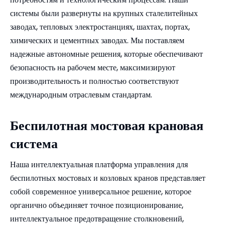
системы были развернуты на крупных сталелитейных
заводах, тепловых электростанциях, шахтах, портах,
химических и цементных заводах. Мы поставляем
надежные автономные решения, которые обеспечивают
безопасность на рабочем месте, максимизируют
производительность и полностью соответствуют
международным отраслевым стандартам.
Беспилотная мостовая крановая
система
Наша интеллектуальная платформа управления для
беспилотных мостовых и козловых кранов представляет
собой современное универсальное решение, которое
органично объединяет точное позиционирование,
интеллектуальное предотвращение столкновений,