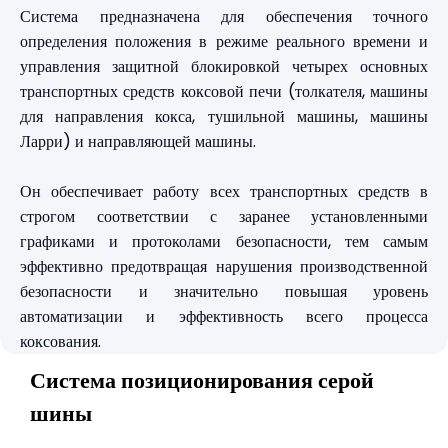
Система предназначена для обеспечения точного
определения положения в режиме реального времени и
управления защитной блокировкой четырех основных
транспортных средств коксовой печи (толкателя, машины
для направления кокса, тушильной машины, машины
Ларри) и направляющей машины.
Он обеспечивает работу всех транспортных средств в
строгом соответствии с заранее установленными
графиками и протоколами безопасности, тем самым
эффективно предотвращая нарушения производственной
безопасности и значительно повышая уровень
автоматизации и эффективность всего процесса
коксования.
Система позиционирования серой
шины