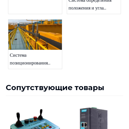
Система определения
реклаймера
положения и угла
поворота
штабелеукладчика-
реклаймера
Система
позиционирования
мостового крана
Сопутствующие товары